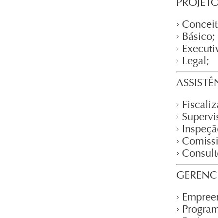
PROJET
Conceit
Básico;
Executi
Legal;
ASSISTÊ
Fiscali
Supervi
Inspeçã
Comiss
Consult
GERENC
Empree
Program