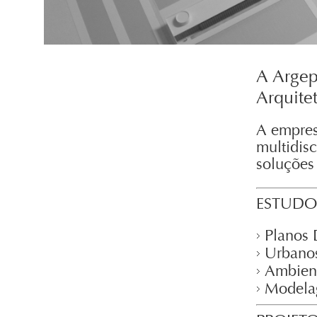
A Argep
Arquite
A empres
multidis
soluções 
ESTUDOS 
Planos 
Urbanos
Ambient
Modela